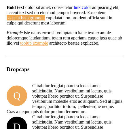
Bold text
dolor sit amet, consectetur
link color
adipisicing elit,
accent text sed do eiusmod tempor hovered. Excepteur
accent background
cupidatat non proident officia sunt in
culpa qui deserunt mest laborum.
Example
iste natus error sit voluptatem italic text example
doloremque laudantium, totam rem aperiam, eaque ipsa quae ab
illo vei
tooltip example
architecto beatae explicabo.
Dropcaps
Curabitur feugiat pharetra leo sit amet
sollicitudin. Nam vestibulum mi lectus, quis
Q
volutpat libero porttitor ut. Suspendisse
vestibulum molestie eros ac aliquam. Sed at ligula
tempus, porttitor tortora, pellentesque neque.
Cras a neque quis dolor pretium fermentum.
Curabitur feugiat pharetra leo sit amet
sollicitudin. Nam vestibulum mi lectus, quis
D
volutpat libero porttitor ut. Suspendisse