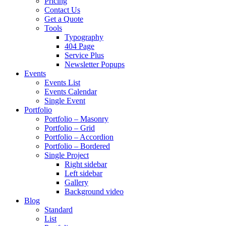
Pricing
Contact Us
Get a Quote
Tools
Typography
404 Page
Service Plus
Newsletter Popups
Events
Events List
Events Calendar
Single Event
Portfolio
Portfolio – Masonry
Portfolio – Grid
Portfolio – Accordion
Portfolio – Bordered
Single Project
Right sidebar
Left sidebar
Gallery
Background video
Blog
Standard
List