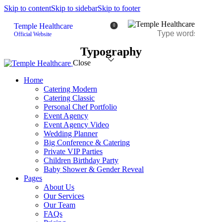
Skip to content
Skip to sidebar
Skip to footer
Temple Healthcare
0
Official Website
Typography
Close
Home
Catering Modern
Catering Classic
Personal Chef Portfolio
Event Agency
Event Agency Video
Wedding Planner
Big Conference & Catering
Private VIP Parties
Children Birthday Party
Baby Shower & Gender Reveal
Pages
About Us
Our Services
Our Team
FAQs